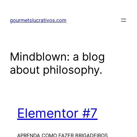
Pular
para
gourmetslucrativos.com
o
conteúdo
Mindblown: a blog
about philosophy.
Elementor #7
APRENDA COMO FAZER BRIGADEIROS